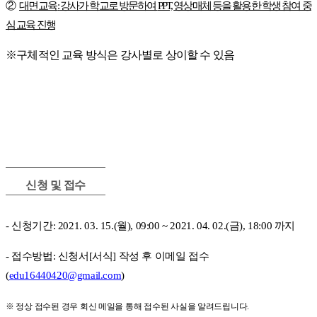
②
대면 교육
:
강사가 학교로 방문하여
PPT,
영상매체 등을 활용한 학생 참여 중
심 교육 진행
※
구체적인 교육 방식은 강사별로 상이할 수 있음
신청 및 접수
-
신청기간
: 2021. 03. 15.(
월
), 09:00 ~ 2021. 04. 02.(
금
), 18:00
까지
-
접수방법
:
신청서
[
서식
]
작성 후 이메일
접수
(
edu16440420@gmail.com
)
※
정상 접수된 경우 회신 메일을 통해 접수된 사실을 알려드립니다
.