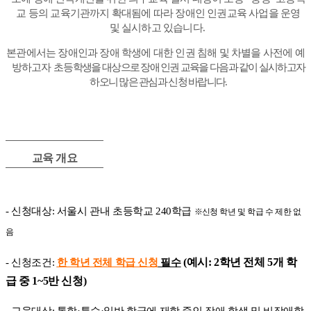
교 등의 교육기관까지 확대됨에 따라 장애인 인권교육 사업을 운영
및 실시하고 있습니다
.
본관에서는 장애인과 장애 학생에 대한 인권 침해 및 차별을 사전에 예
방하고자 초등
학생을 대상으로 장애 인권 교육을 다음과 같이 실시하고자
하오니 많은 관심과 신청 바랍니다
.
교육 개요
-
신청대상
:
서울시 관내 초등학교
240
학급
※
신청
학년 및 학급 수 제한 없
음
- 신청조건
:
한 학년 전체 학급 신청
필수
(
예시
: 2
학년 전체
5
개 학
급 중
1~5
반 신청
)
-
교육대상
:
통합
·
특수
·
일반 학급에 재학 중인 장애 학생 및 비장애학