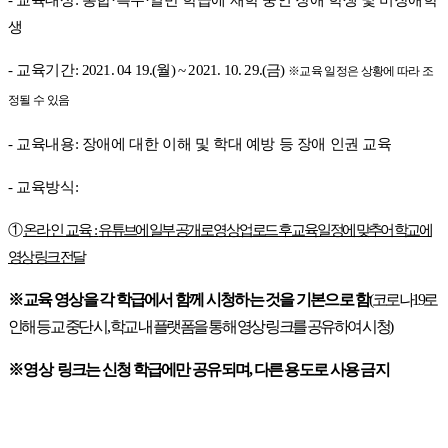
생
-
교육기간
:
2021. 04 19.(
월
) ~ 2021. 10. 29.(
금
)
※
교육 일정은 상황에 따라 조
정될 수 있음
-
교육내용
:
장애에 대한 이해 및 학대 예방 등 장애 인권 교육
-
교육방식
:
①
온라인 교육
:
유튜브에 일부 공개로 영상 업로드 후 교육 일정에 맞추어 학교에
영상 링크 전달
※
교육 영상을 각 학급에서 함께 시청하는 것을 기본으로 함
(
코로나
19
로
인해 등교 중단 시
,
학교 내 플랫폼을 통해 영상 링크를 공유하여 시청
)
※
영상
링크는 신청 학급에만 공유되며
,
다른 용도로 사용 금지