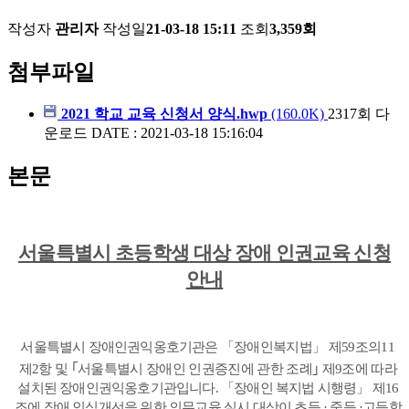
작성자
관리자
작성일
21-03-18 15:11
조회
3,359회
첨부파일
2021 학교 교육 신청서 양식.hwp
(160.0K)
2317회 다
운로드
DATE : 2021-03-18 15:16:04
본문
서울특별시 초등학생
대상 장애 인권교육 신청
안내
서울특별시 장애인권익옹호기관은
「
장애인복지법
」
제
59
조의
11
제
2
항 및
｢
서울특별시 장애인 인권증진에 관한 조례
｣
제
9
조에 따라
설치된 장애인권익옹호기관입니다
.
「
장애인 복지법 시행령
」
제
16
조에 장애 인식개선을 위한 의무교육 실시 대상이 초등
·
중등
·
고등학